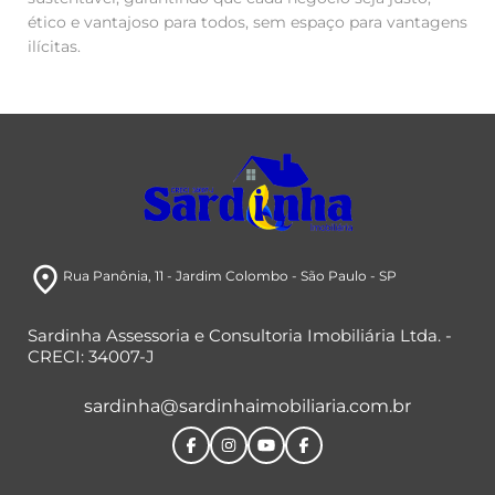
ético e vantajoso para todos, sem espaço para vantagens
ilícitas.
room
Rua Panônia
, 11
- Jardim Colombo
- São Paulo
- SP
Sardinha Assessoria e Consultoria Imobiliária Ltda. -
CRECI: 34007-J
sardinha@sardinhaimobiliaria.com.br