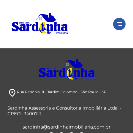
close
Peça seu
imóvel
notes
Está com dificuldade ou sem tempo?
Preencha o formulário abaixo e iremos
buscar imóveis de acordo com o seu perfil.
room
Rua Panônia
, 11
- Jardim Colombo
- São Paulo
- SP
Sardinha Assessoria e Consultoria Imobiliária Ltda. -
CRECI: 34007-J
sardinha@sardinhaimobiliaria.com.br